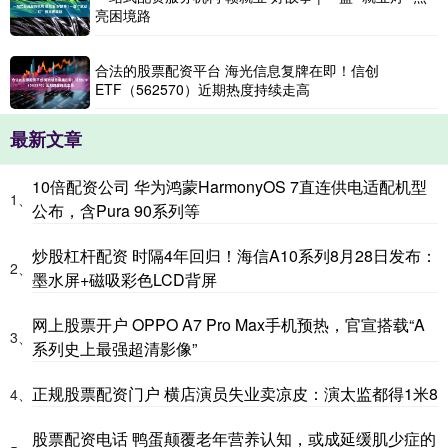
亮困境路
合法的股票配资平台 海光信息复牌在即！信创
ETF（562570）近期热度持续走高
最新文章
10倍配资公司 华为鸿蒙HarmonyOS 7直连供电适配机型
1、
公布，含Pura 90系列等
炒股杠杆配资 时隔4年回归！海信A10系列8月28日发布：
2、
墨水屏+磁吸彩色LCD背屏
网上股票开户 OPPO A7 Pro Max手机预热，官宣搭载“A
3、
系列史上最强超清影像”
正规股票配资门户 横店演员失业卖凉皮：演太监都得1米8
4、
股票配资电话 鸭蛋颠覆老年营养认知，或成延缓肌少症的