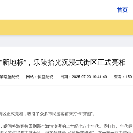
首页
身“新地标”，乐陵拾光沉浸式街区正式亮相
：策略盈配资
网站：恒盛配资
日期：2025-07-23 19:41:49
查看：159
街区正式亮相，吸引了众多市民游客前来打卡“穿越”。
，瞬间将游客拉回到那个激情澎湃的上世纪七八十年代。霓虹灯、年代标
街区装点得复古感十足。游客仿佛坐上“时光穿梭机”，在一砖一瓦中感受