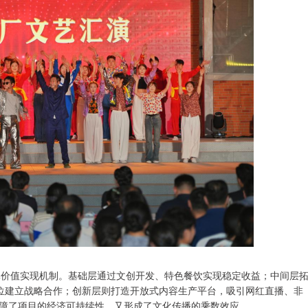
多元价值实现机制。基础层通过文创开发、特色餐饮实现稳定收益；中间层
位建立战略合作；创新层则打造开放式内容生产平台，吸引网红直播、非
障了项目的经济可持续性，又形成了文化传播的乘数效应。