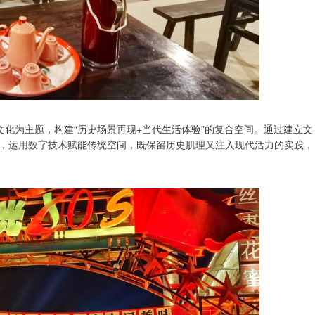
业文化为主题，构建“历史场景再现+当代生活体验”的复合空间。通过建立文
，运用数字技术赋能传统空间，既保留历史肌理又注入现代活力的实践，