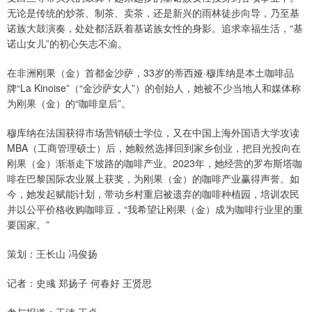
无论是传统的炒茶、制茶、卖茶，还是新兴的雨林徒步向导，乃至基
诺族大鼓演奏，处处都活跃着基诺族女性的身影。追求幸福生活，“基
诺山女儿”的初心矢志不渝。
在非洲刚果（金）首都金沙萨，33岁的蒂西娅·穆库纳是本土咖啡品
牌“La Kinoise”（“金沙萨女人”）的创始人，她被不少当地人和媒体称
为刚果（金）的“咖啡皇后”。
穆库纳在法国获得市场营销硕士学位，又在中国上海外国语大学攻读
MBA（工商管理硕士）后，她毅然选择回到家乡创业，把目光投向在
刚果（金）渐渐走下坡路的咖啡产业。2023年，她经营的罗布斯塔咖
啡在巴黎国际农业展上获奖，为刚果（金）的咖啡产业赢得声誉。如
今，她发起赋能计划，带动乡村重启被遗弃的咖啡种植园，培训农民
并以公平价格收购咖啡豆，“我希望让刚果（金）成为咖啡行业里的重
要国家。”
策划：王长山 冯俊扬
记者：史彧 郑扬子 何春好 王贤思